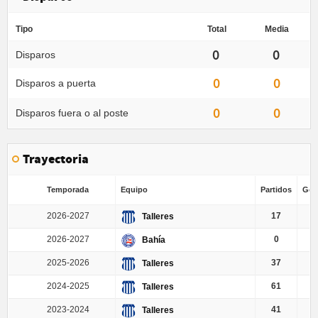
Tipo
Total
Media
0
0
Disparos
0
0
Disparos a puerta
0
0
Disparos fuera o al poste
Trayectoria
Temporada
Equipo
Partidos
Gole
2026-2027
17
Talleres
2026-2027
0
Bahía
2025-2026
37
Talleres
2024-2025
61
Talleres
2023-2024
41
Talleres